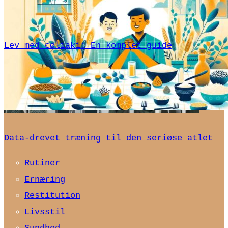
Lev med cøliaki: En komplet guide
Data-drevet træning til den seriøse atlet
Rutiner
Ernæring
Restitution
Livsstil