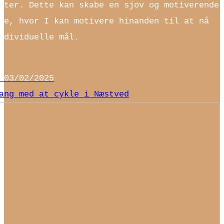
ster. Dette kan skabe en sjov og motiverende
re, hvor I kan motivere hinanden til at nå
ndividuelle mål.
l
03/02/2025
ang med at cykle i Næstved