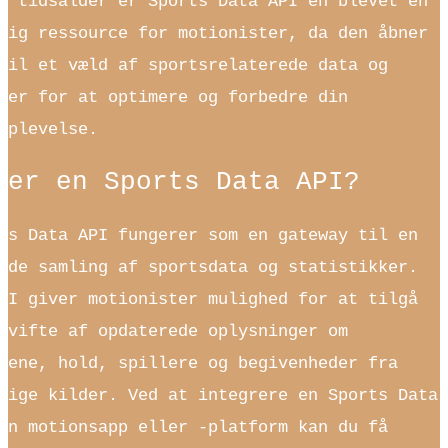
e tidsalder er Sports Data API’en blevet en
lig ressource for motionister, da den åbner
til et væld af sportsrelaterede data og
der for at optimere og forbedre din
oplevelse.
 er en Sports Data API?
ts Data API fungerer som en gateway til en
nde samling af sportsdata og statistikker.
PI giver motionister mulighed for at tilgå
 vifte af opdaterede oplysninger om
rene, hold, spillere og begivenheder fra
lige kilder. Ved at integrere en Sports Data
in motionsapp eller -platform kan du få