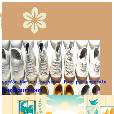
Derfor bør du investere i et par neutrale
hverdagssneakers