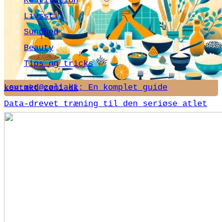
Restitution
Livsstil
Sundhed
Beauty
Tips og tricks
Lev med cøliaki: En komplet guide
kontakt@zemi.dk
Data-drevet træning til den seriøse atlet