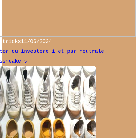
 tricks
11/06/2024
bør du investere i et par neutrale
ssneakers