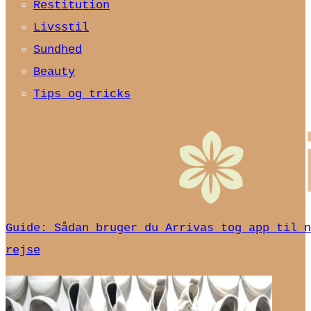
Restitution
Livsstil
Sundhed
Beauty
Tips og tricks
Guide: Sådan bruger du Arrivas tog app til n
rejse