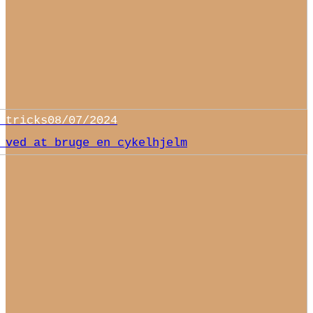
 tricks
08/07/2024
 ved at bruge en cykelhjelm