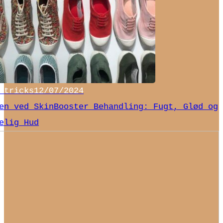
 tricks
12/07/2024
en ved SkinBooster Behandling: Fugt, Glød og
elig Hud