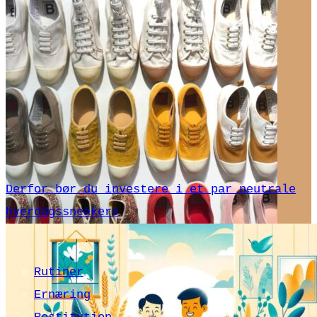
Derfor bør du investere i et par neutrale
hverdagssneakers
Rutiner
Ernæring