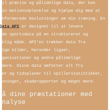
til præcise og pålidelige data, der kan
din motionsoplevelse og hjælpe dig med at
informerede beslutninger om din træning. En
Data API
er designet til at levere
ede sportsdata på en struktureret og
enlig måde. API’en trækker data fra
lige kilder, herunder ligaer,
rganisationer og andre pålidelige
ydere. Disse data omfatter alt fra
ter og tidsplaner til spillerstatistikker,
ysninger, skaderapporter og meget mere.
tå dine præstationer med
analyse