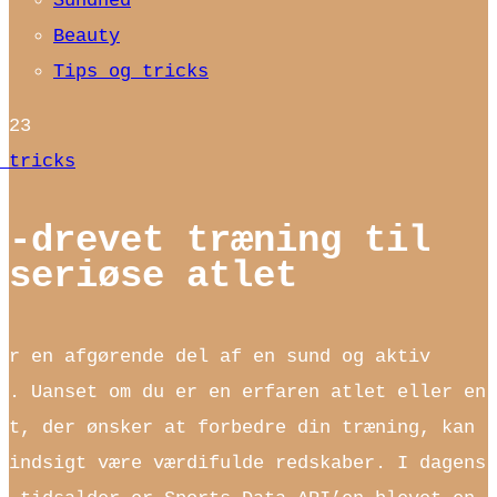
Sundhed
Beauty
Tips og tricks
023
 tricks
a-drevet træning til
 seriøse atlet
er en afgørende del af en sund og aktiv
l. Uanset om du er en erfaren atlet eller en
st, der ønsker at forbedre din træning, kan
 indsigt være værdifulde redskaber. I dagens