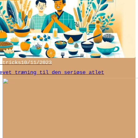
 tricks
10/11/2023
evet træning til den seriøse atlet