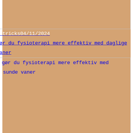
 tricks
04/11/2024
ør du fysioterapi mere effektiv med daglige
aner