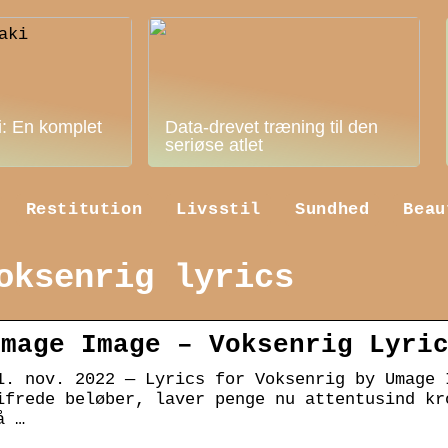
i: En komplet
Data-drevet træning til den
seriøse atlet
Restitution
Livsstil
Sundhed
Beau
oksenrig lyrics
Umage Image – Voksenrig Lyri
1. nov. 2022 — Lyrics for Voksenrig by Umage 
ifrede beløber, laver penge nu attentusind kr
å …