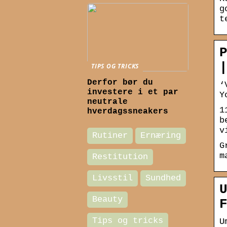
g
t
TIPS OG TRICKS
Derfor bør du
‘
investere i et par
Y
neutrale
1
hverdagssneakers
b
v
Rutiner
Ernæring
G
m
Restitution
Livsstil
Sundhed
Beauty
Tips og tricks
U