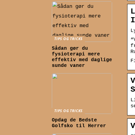
L
TIPS OG TRICKS
“
f
Sådan gør du
R
fysioterapi mere
effektiv med daglige
F
sunde vaner
L
s
TIPS OG TRICKS
Opdag de Bedste
Golfsko til Herrer