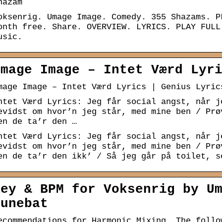
hazam
oksenrig. Umage Image. Comedy. 355 Shazams. P
onth free. Share. OVERVIEW. LYRICS. PLAY FULL
usic.
Umage Image – Intet Værd Lyr
mage Image – Intet Værd Lyrics | Genius Lyric
ntet Værd Lyrics: Jeg får social angst, når j
evidst om hvor’n jeg står, med mine ben / Prø
en de ta’r den …
ntet Værd Lyrics: Jeg får social angst, når j
evidst om hvor’n jeg står, med mine ben / Prø
en de ta’r den ikk’ / Så jeg går på toilet, s
Key & BPM for Voksenrig by U
Tunebat
ecommendations for Harmonic Mixing. The follo