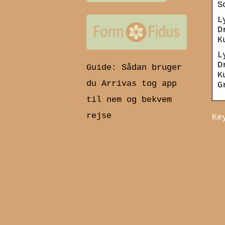
S
L
D
K
L
D
Guide: Sådan bruger
K
du Arrivas tog app
G
til nem og bekvem
rejse
Ke