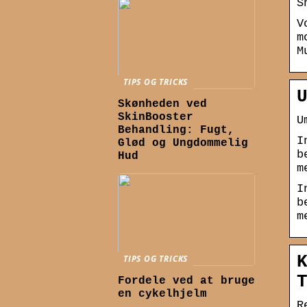
S
V
m
M
TIPS OG TRICKS
Skønheden ved
SkinBooster
U
Behandling: Fugt,
I
Glød og Ungdommelig
b
Hud
m
I
b
m
TIPS OG TRICKS
Fordele ved at bruge
en cykelhjelm
R