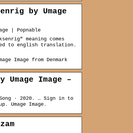
senrig by Umage
age | Popnable
ksenrig” meaning comes
ed to english translation.
mage Image from Denmark
by Umage Image –
Song · 2020. … Sign in to
up. Umage Image.
azam