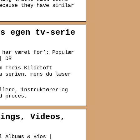
ecause they have similar
es egen tv-serie
 har været før’: Populær
| DR
m Theis Kildetoft
a serien, mens du læser
llere, instruktører og
d proces.
nings, Videos,
l Albums & Bios |