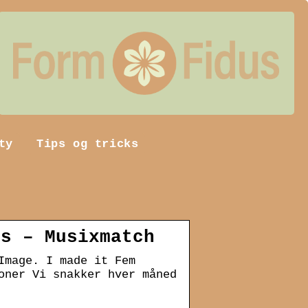
ty
Tips og tricks
cs – Musixmatch
Image. I made it Fem
oner Vi snakker hver måned