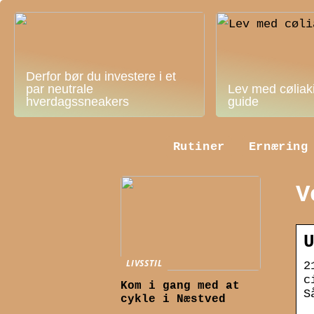
Derfor bør du investere i et
par neutrale
Lev med cøliak
hverdagssneakers
guide
Rutiner
Ernæring
V
LIVSSTIL
2
c
Kom i gang med at
S
cykle i Næstved