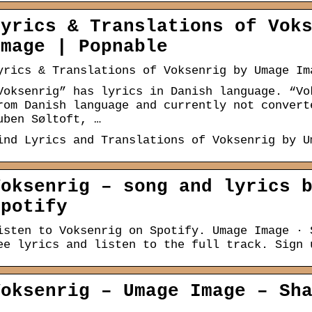
Lyrics & Translations of Vok
Image | Popnable
yrics & Translations of Voksenrig by Umage Im
Voksenrig” has lyrics in Danish language. “Vo
rom Danish language and currently not convert
uben Søltoft, …
ind Lyrics and Translations of Voksenrig by U
Voksenrig – song and lyrics 
Spotify
isten to Voksenrig on Spotify. Umage Image · 
ee lyrics and listen to the full track. Sign 
Voksenrig – Umage Image – Sh