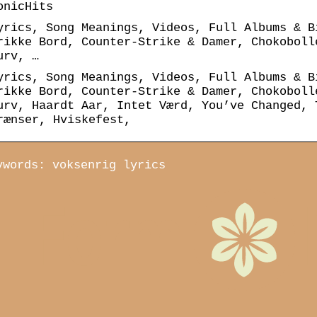
onicHits
yrics, Song Meanings, Videos, Full Albums & B
rikke Bord, Counter-Strike & Damer, Chokoboll
urv, …
yrics, Song Meanings, Videos, Full Albums & B
rikke Bord, Counter-Strike & Damer, Chokoboll
urv, Haardt Aar, Intet Værd, You’ve Changed, 
rænser, Hviskefest,
ywords: voksenrig lyrics