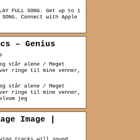
LAY FULL SONG. Get up to 1
 SONG. Connect with Apple
ics – Genius
s
eg står alene / Meget
ver ringe til mine venner,
eg står alene / Meget
ver ringe til mine venner,
elvom jeg
mage Image |
wing tracks will sound