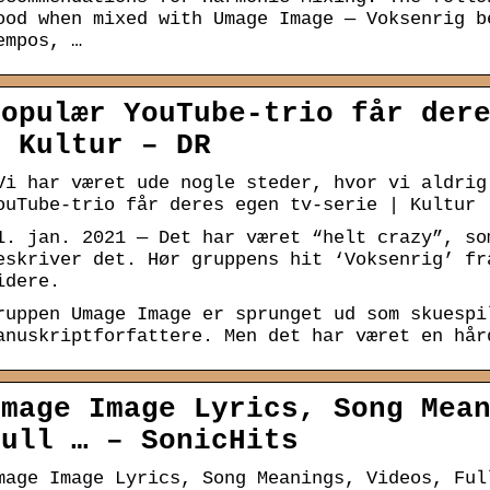
ood when mixed with Umage Image — Voksenrig b
empos, …
Populær YouTube-trio får der
| Kultur – DR
Vi har været ude nogle steder, hvor vi aldrig
ouTube-trio får deres egen tv-serie | Kultur 
1. jan. 2021 — Det har været “helt crazy”, so
eskriver det. Hør gruppens hit ‘Voksenrig’ fr
idere.
ruppen Umage Image er sprunget ud som skuespi
anuskriptforfattere. Men det har været en hår
Umage Image Lyrics, Song Mea
Full … – SonicHits
mage Image Lyrics, Song Meanings, Videos, Ful