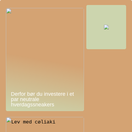
Derfor bør du investere i et
par neutrale
hverdagssneakers