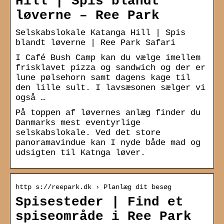
Hill | Spis blandt
løverne – Ree Park
Selskabslokale Katanga Hill | Spis
blandt løverne | Ree Park Safari
I Café Bush Camp kan du vælge imellem
frisklavet pizza og sandwich og der er
lune pølsehorn samt dagens kage til
den lille sult. I lavsæsonen sælger vi
også …
På toppen af løvernes anlæg finder du
Dan­marks mest eventyrlige
selskabslokale. Ved det store
panoramavindue kan I nyde både mad og
udsigten til Katnga løver.
http s://reepark.dk › Planlæg dit besøg
Spisesteder | Find et
spiseområde i Ree Park