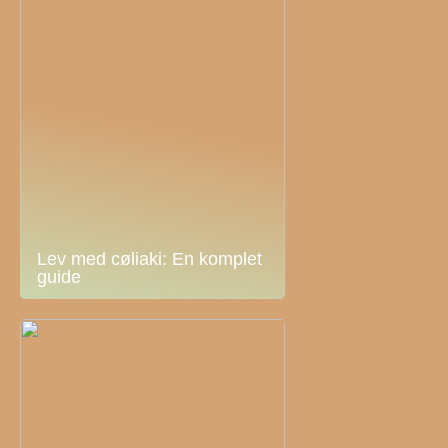
Lev med cøliaki: En komplet
guide