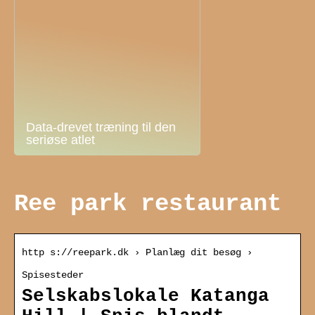
Data-drevet træning til den
seriøse atlet
Ree park restaurant
http s://reepark.dk › Planlæg dit besøg ›
Spisesteder
Selskabslokale Katanga