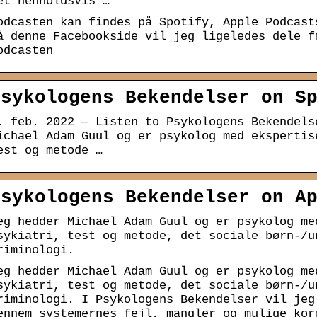
et henholdsvis …
odcasten kan findes på Spotify, Apple Podcast
å denne Facebookside vil jeg ligeledes dele f
odcasten
Psykologens Bekendelser on S
. feb. 2022 — Listen to Psykologens Bekendels
ichael Adam Guul og er psykolog med ekspertis
est og metode …
Psykologens Bekendelser on A
eg hedder Michael Adam Guul og er psykolog me
sykiatri, test og metode, det sociale børn-/u
riminologi.
eg hedder Michael Adam Guul og er psykolog me
sykiatri, test og metode, det sociale børn-/u
riminologi. I Psykologens Bekendelser vil jeg
ennem systemernes fejl, mangler og mulige kor