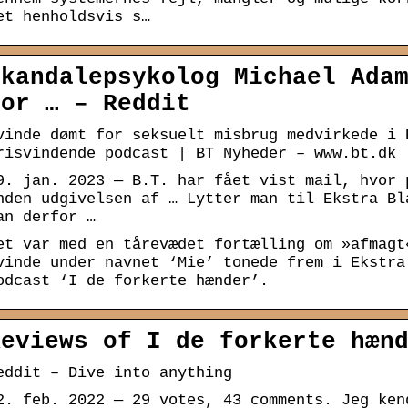
et henholdsvis s…
Skandalepsykolog Michael Ada
for … – Reddit
vinde dømt for seksuelt misbrug medvirkede i 
risvindende podcast | BT Nyheder – www.bt.dk
9. jan. 2023 — B.T. har fået vist mail, hvor 
nden udgivelsen af … Lytter man til Ekstra Bl
an derfor …
et var med en tårevædet fortælling om »afmagt
vinde under navnet ‘Mie’ tonede frem i Ekstra
odcast ‘I de forkerte hænder’.
Reviews of I de forkerte hæn
eddit – Dive into anything
2. feb. 2022 — 29 votes, 43 comments. Jeg ken