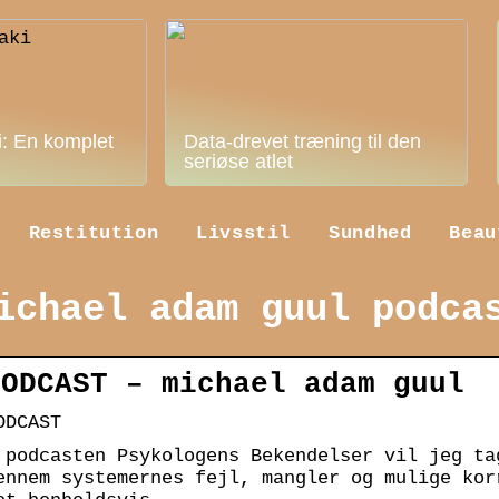
i: En komplet
Data-drevet træning til den
seriøse atlet
Restitution
Livsstil
Sundhed
Beau
ichael adam guul podca
PODCAST – michael adam guul
ODCAST
 podcasten Psykologens Bekendelser vil jeg ta
ennem systemernes fejl, mangler og mulige kor