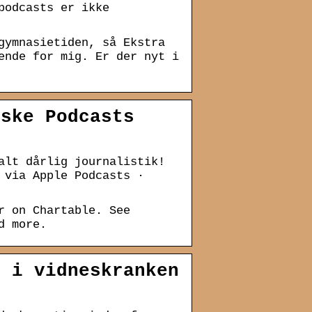
podcasts er ikke
gymnasietiden, så Ekstra
ende for mig. Er der nyt i
nske Podcasts
alt dårlig journalistik!
 via Apple Podcasts ·
r on Chartable. See
d more.
e i vidneskranken