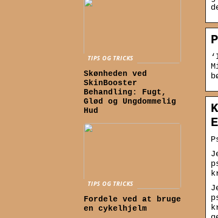
d
‘
TIPS OG TRICKS
M
Skønheden ved
b
SkinBooster
Behandling: Fugt,
Glød og Ungdommelig
Hud
P
J
p
k
TIPS OG TRICKS
J
p
Fordele ved at bruge
k
en cykelhjelm
g