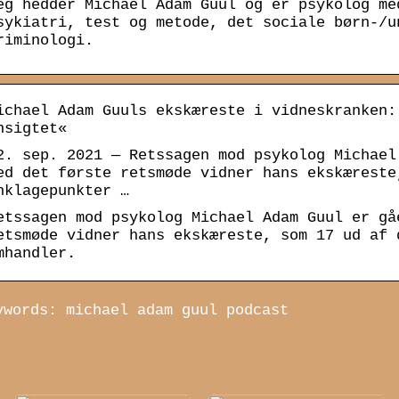
eg hedder Michael Adam Guul og er psykolog me
sykiatri, test og metode, det sociale børn-/u
riminologi.
ichael Adam Guuls ekskæreste i vidneskranken:
nsigtet«
2. sep. 2021 — Retssagen mod psykolog Michael
ed det første retsmøde vidner hans ekskæreste
nklagepunkter …
etssagen mod psykolog Michael Adam Guul er gå
etsmøde vidner hans ekskæreste, som 17 ud af 
mhandler.
ywords: michael adam guul podcast