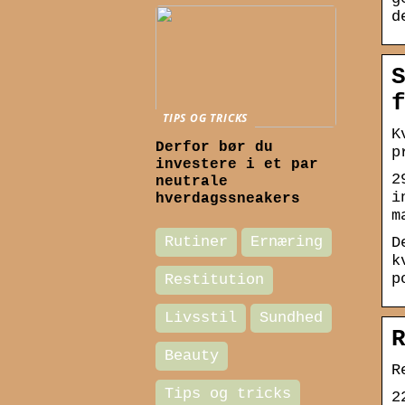
d
TIPS OG TRICKS
K
Derfor bør du
p
investere i et par
2
neutrale
i
hverdagssneakers
m
Rutiner
Ernæring
D
k
p
Restitution
Livsstil
Sundhed
Beauty
R
Tips og tricks
2