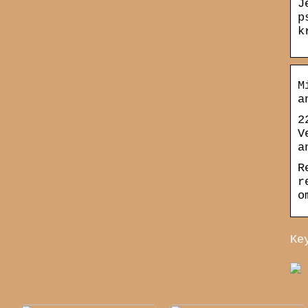
J
p
k
M
a
2
V
a
R
r
o
Ke