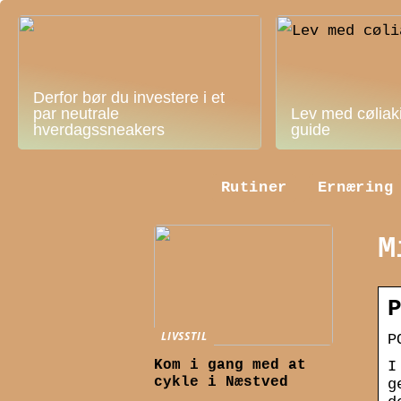
Derfor bør du investere i et
par neutrale
Lev med cøliak
hverdagssneakers
guide
Rutiner
Ernæring
M
LIVSSTIL
P
Kom i gang med at
I
cykle i Næstved
g