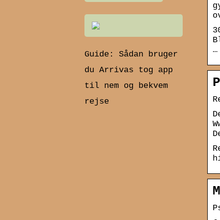
g
o
3
B
…
Guide: Sådan bruger
du Arrivas tog app
til nem og bekvem
R
rejse
D
W
D
R
h
P