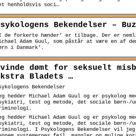
et henholdsvis soci…
Psykologens Bekendelser – Bu
I de forkerte hænder’ er tilbage. Der er neml
ichael Adam Guul, som påstår at være en af de
ørn i Danmark’.
Kvinde dømt for seksuelt mis
Ekstra Bladets …
sykologens Bekendelser
eg hedder Michael Adam Guul og er psykolog me
sykiatri, test og metode, det sociale børn-/u
riminologi.
eg hedder Michael Adam Guul og er psykolog me
sykiatri, test og metode, det sociale børn-/u
riminologi. I Psykologens Bekendelser vil jeg
ennem systemernes fejl, mangler og mulige kor