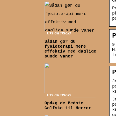
d
P
p
p
TIPS OG TRICKS
Sådan gør du
9
fysioterapi mere
M
effektiv med daglige
t
sunde vaner
J
p
k
TIPS OG TRICKS
J
Opdag de Bedste
p
Golfsko til Herrer
k
g