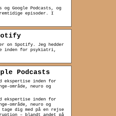
s og Google Podcasts, og
remtidige episoder. I
potify
er on Spotify. Jeg hedder
e inden for psykiatri,
pple Podcasts
d ekspertise inden for
nge-område, neuro og
d ekspertise inden for
nge-område, neuro og
 tage dig med på en rejse
ruption – blandt andet på