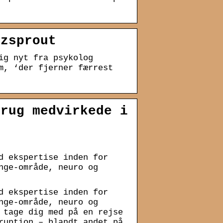
zzsprout
ig nyt fra psykolog
m, ‘der fjerner færrest
brug medvirkede i
d ekspertise inden for
nge-område, neuro og
d ekspertise inden for
nge-område, neuro og
 tage dig med på en rejse
ruption – blandt andet på