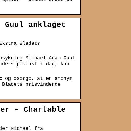
m Guul anklaget
Ekstra Bladets
psykolog Michael Adam Guul
adets podcast i dag, kan
« og »sorg«, at en anonym
 Bladets prisvindende
der – Chartable
der Michael fra