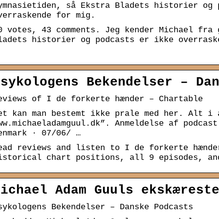
ymnasietiden, så Ekstra Bladets historier og 
verraskende for mig.
0 votes, 43 comments. Jeg kender Michael fra 
ladets historier og podcasts er ikke overrask
Psykologens Bekendelser – Da
eviews of I de forkerte hænder – Chartable
et kan man bestemt ikke prale med her. Alt i 
ww.michaeladamguul.dk”. Anmeldelse af podcast
enmark · 07/06/ …
ead reviews and listen to I de forkerte hænde
istorical chart positions, all 9 episodes, an
Michael Adam Guuls ekskærest
sykologens Bekendelser – Danske Podcasts