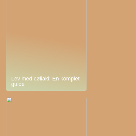
Lev med cøliaki: En komplet
guide