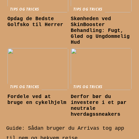
TIPS OG TRICKS
TIPS OG TRICKS
Opdag de Bedste
Skønheden ved
Golfsko til Herrer
SkinBooster
Behandling: Fugt,
Glød og Ungdommelig
Hud
TIPS OG TRICKS
TIPS OG TRICKS
Fordele ved at
Derfor bør du
bruge en cykelhjelm
investere i et par
neutrale
hverdagssneakers
Guide: Sådan bruger du Arrivas tog app
til nem og bekvem rejse