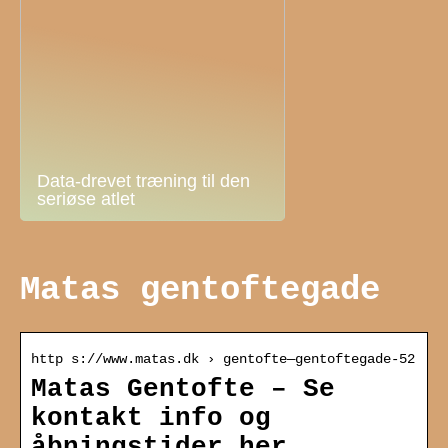
Data-drevet træning til den
seriøse atlet
Matas gentoftegade
http s://www.matas.dk › gentofte—gentoftegade-52
Matas Gentofte – Se
kontakt info og
åbningstider her