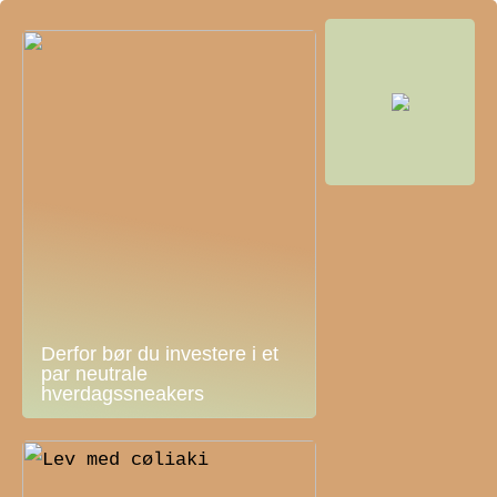
Derfor bør du investere i et
par neutrale
hverdagssneakers