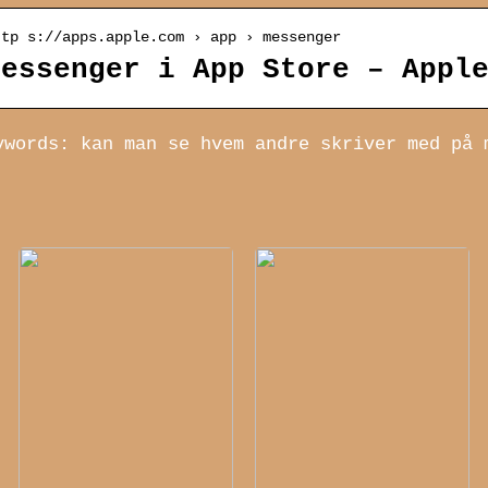
ttp s://apps.apple.com › app › messenger
Messenger i App Store – Appl
ywords: kan man se hvem andre skriver med på 