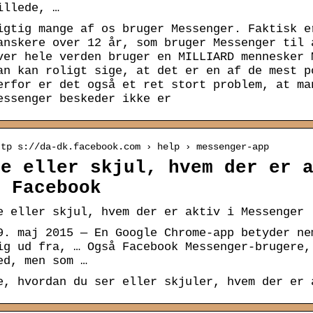
illede, …
igtig mange af os bruger Messenger. Faktisk e
anskere over 12 år, som bruger Messenger til 
ver hele verden bruger en MILLIARD mennesker 
an kan roligt sige, at det er en af de mest p
erfor er det også et ret stort problem, at ma
essenger beskeder ikke er
ttp s://da-dk.facebook.com › help › messenger-app
Se eller skjul, hvem der er 
– Facebook
e eller skjul, hvem der er aktiv i Messenger 
9. maj 2015 — En Google Chrome-app betyder ne
ig ud fra, … Også Facebook Messenger-brugere,
ed, men som …
e, hvordan du ser eller skjuler, hvem der er 