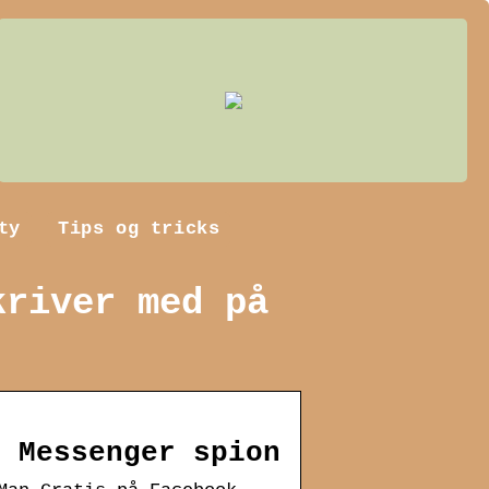
ty
Tips og tricks
kriver med på
k Messenger spion