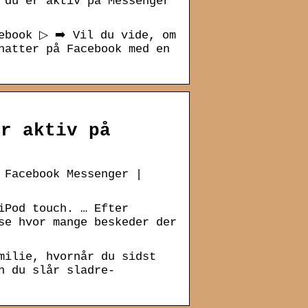
 du er aktiv på Messenger
ebook ▷ ➡️ Vil du vide, om
hatter på Facebook med en
er aktiv på
 Facebook Messenger |
iPod touch. … Efter
se hvor mange beskeder der
milie, hvornår du sidst
n du slår sladre-