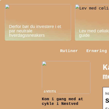
Derfor bør du investere i et
par neutrale
Lev med cøliak
hverdagssneakers
guide
Rutiner
Ernæring
K
m
LIVSSTIL
h
Kom i gang med at
cykle i Næstved