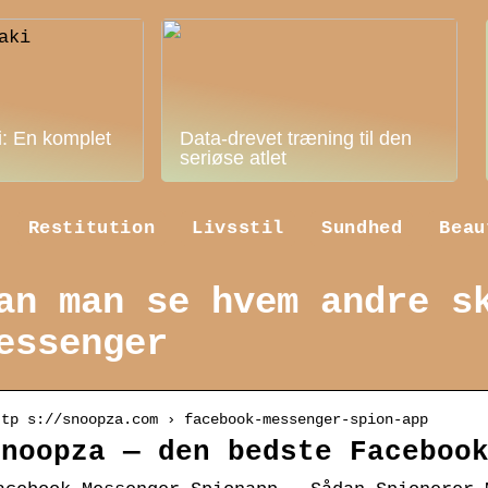
i: En komplet
Data-drevet træning til den
seriøse atlet
Restitution
Livsstil
Sundhed
Beau
an man se hvem andre s
essenger
ttp s://snoopza.com › facebook-messenger-spion-app
Snoopza — den bedste Faceboo