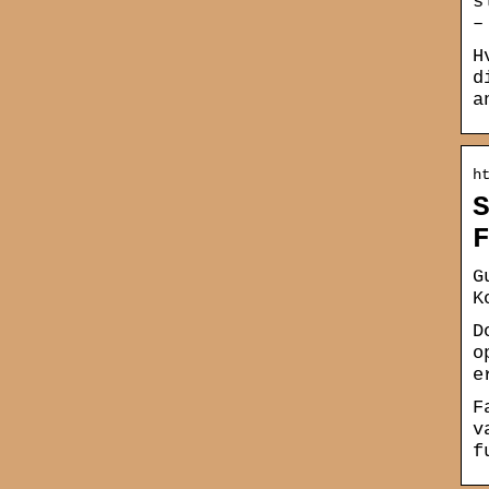
s
–
H
d
a
h
G
K
D
o
e
F
v
f