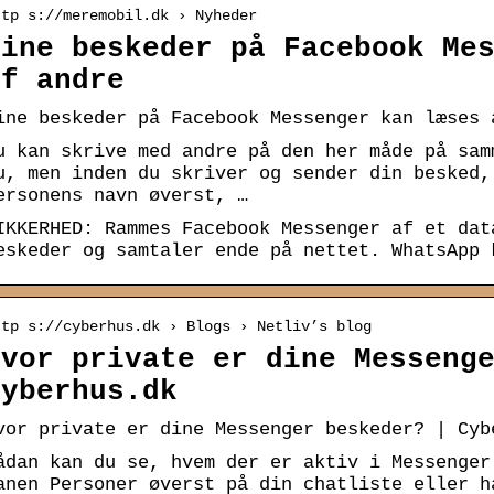
ttp s://meremobil.dk › Nyheder
Dine beskeder på Facebook Me
af andre
ine beskeder på Facebook Messenger kan læses 
u kan skrive med andre på den her måde på sam
u, men inden du skriver og sender din besked,
ersonens navn øverst, …
IKKERHED: Rammes Facebook Messenger af et dat
eskeder og samtaler ende på nettet. WhatsApp 
ttp s://cyberhus.dk › Blogs › Netliv’s blog
Hvor private er dine Messeng
Cyberhus.dk
vor private er dine Messenger beskeder? | Cyb
ådan kan du se, hvem der er aktiv i Messenger
anen Personer øverst på din chatliste eller h