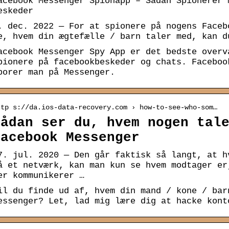
acebook Messenger Spionapp – Sådan Spionerer 
eskeder
. dec. 2022 — For at spionere på nogens Faceb
e, hvem din ægtefælle / barn taler med, kan d
acebook Messenger Spy App er det bedste overv
pionere på facebookbeskeder og chats. Faceboo
porer man på Messenger.
ttp s://da.ios-data-recovery.com › how-to-see-who-som…
Sådan ser du, hvem nogen tal
Facebook Messenger
7. jul. 2020 — Den går faktisk så langt, at h
å et netværk, kan man kun se hvem modtager er
er kommunikerer …
il du finde ud af, hvem din mand / kone / bar
essenger? Let, lad mig lære dig at hacke kont