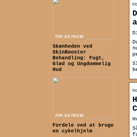
h
D
TIPS OG TRICKS
D
Skønheden ved
n
SkinBooster
p
Behandling: Fugt,
S
Glød og Ungdommelig
b
Hud
h
TIPS OG TRICKS
H
Fordele ved at bruge
S
en cykelhjelm
f