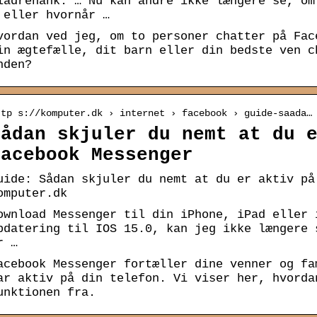
ladrehank. … Nu kan andre ikke længere se, om
 eller hvornår …
vordan ved jeg, om to personer chatter på Fac
in ægtefælle, dit barn eller din bedste ven c
nden?
ttp s://komputer.dk › internet › facebook › guide-saada…
Sådan skjuler du nemt at du 
Facebook Messenger
uide: Sådan skjuler du nemt at du er aktiv på
omputer.dk
ownload Messenger til din iPhone, iPad eller 
pdatering til IOS 15.0, kan jeg ikke længere 
r …
acebook Messenger fortæller dine venner og fa
ar aktiv på din telefon. Vi viser her, hvorda
unktionen fra.