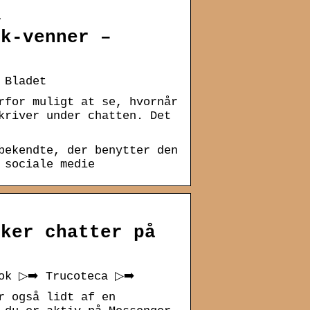
…
ok-venner –
 Bladet
rfor muligt at se, hvornår
kriver under chatten. Det
bekendte, der benytter den
 sociale medie
sker chatter på
ok ▷➡️ Trucoteca ▷➡️
r også lidt af en