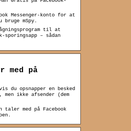
Man Gratis på Facebook-
ook Messenger-konto for at
u bruge mSpy.
ågningsprogram til at
k-sporingsapp – sådan
er med på
vis du opsnapper en besked
, men ikke afsender (dem
n taler med på Facebook
oen.