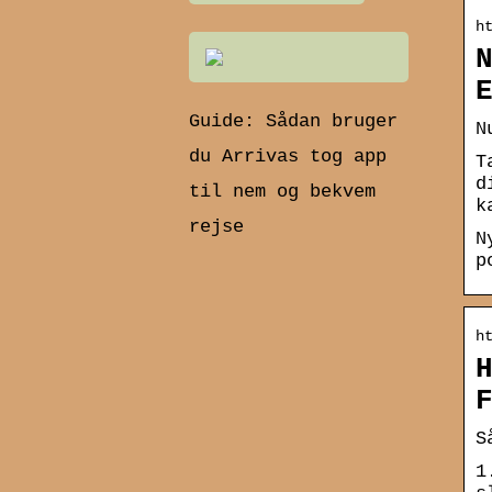
h
Guide: Sådan bruger
N
du Arrivas tog app
T
d
til nem og bekvem
k
rejse
N
p
h
S
1