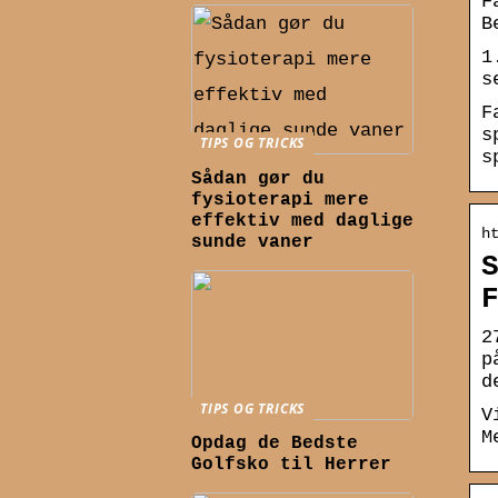
F
B
1
s
F
s
TIPS OG TRICKS
s
Sådan gør du
fysioterapi mere
effektiv med daglige
h
sunde vaner
2
p
d
TIPS OG TRICKS
V
M
Opdag de Bedste
Golfsko til Herrer