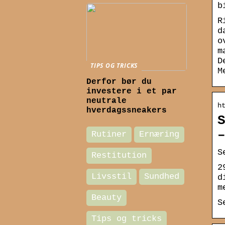
b
R
d
o
m
D
TIPS OG TRICKS
M
Derfor bør du
investere i et par
neutrale
h
hverdagssneakers
Rutiner
Ernæring
S
Restitution
2
Livsstil
Sundhed
d
m
Beauty
S
Tips og tricks