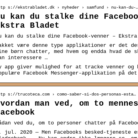
ttp s://ekstrabladet.dk › nyheder › samfund › nu-kan-du-
Nu kan du stalke dine Facebo
Ekstra Bladet
u kan du stalke dine Facebook-venner – Ekstra
akket være denne type applikationer er det de
ine børn chatter, med hvem og endda hvad de s
an interessere …
y app giver mulighed for at tracke venner og 
opulære Facebook Messenger-applikation på det
ttp s://trucoteca.com › como-saber-si-dos-personas-esta…
Hvordan man ved, om to menne
Facebook
ådan ved du, om to personer chatter på Facebo
. jul. 2020 — Men Facebooks besked-tjeneste e