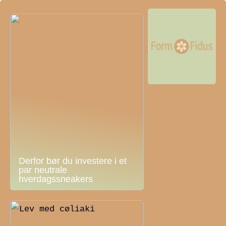
Derfor bør du investere i et
par neutrale
hverdagssneakers