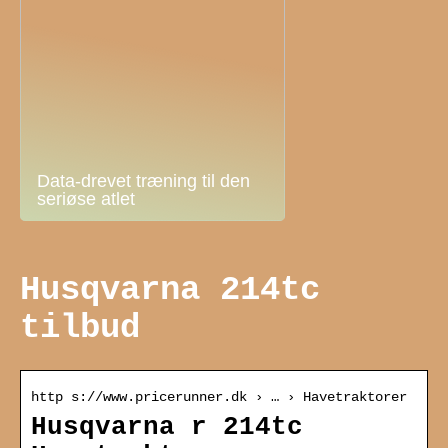
Data-drevet træning til den
seriøse atlet
Husqvarna 214tc
tilbud
http s://www.pricerunner.dk › … › Havetraktorer
Husqvarna r 214tc