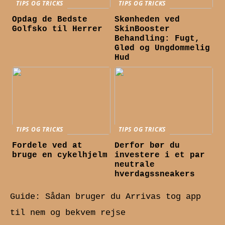
TIPS OG TRICKS
TIPS OG TRICKS
Opdag de Bedste
Skønheden ved
Golfsko til Herrer
SkinBooster
Behandling: Fugt,
Glød og Ungdommelig
Hud
TIPS OG TRICKS
TIPS OG TRICKS
Fordele ved at
Derfor bør du
bruge en cykelhjelm
investere i et par
neutrale
hverdagssneakers
Guide: Sådan bruger du Arrivas tog app
til nem og bekvem rejse