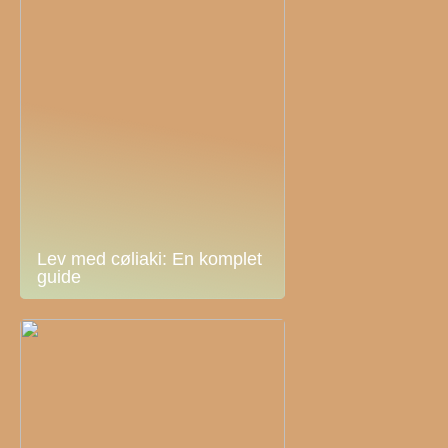
Lev med cøliaki: En komplet
guide