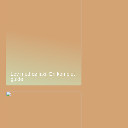
Lev med cøliaki: En komplet
guide