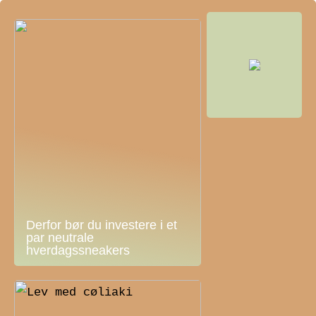
Derfor bør du investere i et
par neutrale
hverdagssneakers