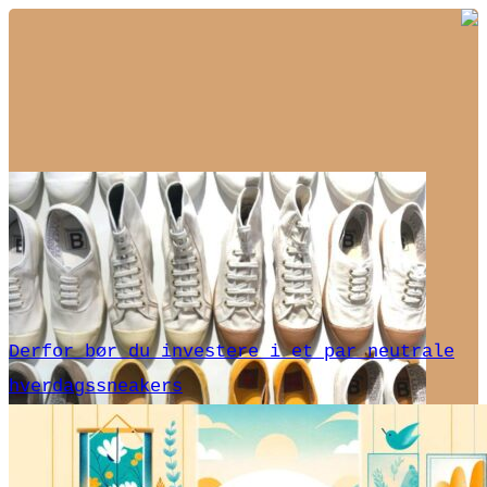
Derfor bør du investere i et par neutrale
hverdagssneakers