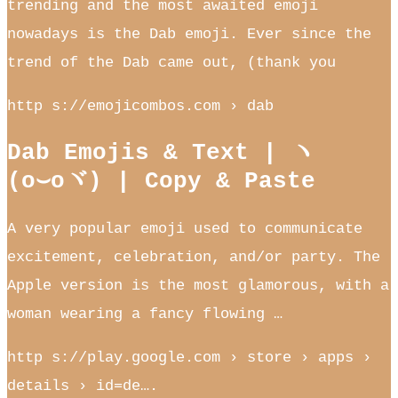
trending and the most awaited emoji
nowadays is the Dab emoji. Ever since the
trend of the Dab came out, (thank you
http s://emojicombos.com › dab
Dab Emojis & Text | ヽ
(o⌣oヾ) | Copy & Paste
A very popular emoji used to communicate
excitement, celebration, and/or party. The
Apple version is the most glamorous, with a
woman wearing a fancy flowing …
http s://play.google.com › store › apps ›
details › id=de….