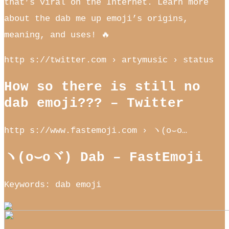
that’s viral on the Internet. Learn more
about the dab me up emoji’s origins,
meaning, and uses! 🔥
http s://twitter.com › artymusic › status
How so there is still no
dab emoji??? – Twitter
http s://www.fastemoji.com › ヽ(o⌣o…
ヽ(o⌣oヾ) Dab – FastEmoji
Keywords: dab emoji