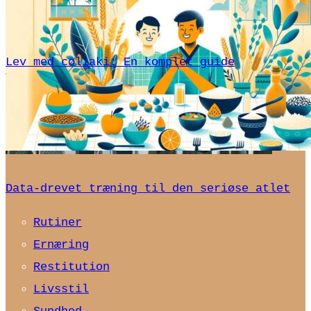
Lev med cøliaki: En komplet guide
Data-drevet træning til den seriøse atlet
Rutiner
Ernæring
Restitution
Livsstil