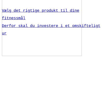
Vælg det rigtige produkt til dine
fitnessmål
Derfor skal du investere i et omskifteligt
ur