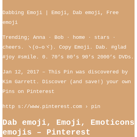
Dabbing Emoji | Emoji, Dab emoji, Free
emoji
Trending; Anna · Bob · home · stars ·
cheers. ヽ(o⌣oヾ). Copy Emoji. Dab. #glad
#joy #smile. 0. 70’s 80’s 90’s 2000’s DVDs.
Jan 12, 2017 – This Pin was discovered by
Kim Garrett. Discover (and save!) your own
Pins on Pinterest
http s://www.pinterest.com › pin
Dab emoji, Emoji, Emoticons
emojis – Pinterest