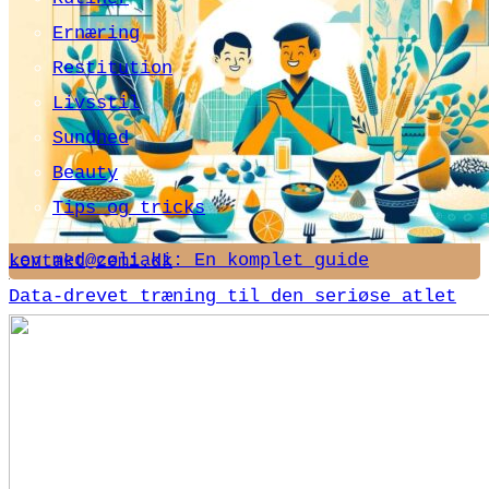
Ernæring
Restitution
Livsstil
Sundhed
Beauty
Tips og tricks
Lev med cøliaki: En komplet guide
kontakt@zemi.dk
Data-drevet træning til den seriøse atlet