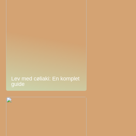
Lev med cøliaki: En komplet
guide