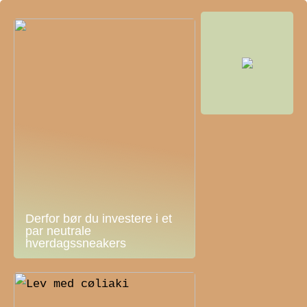
Derfor bør du investere i et
par neutrale
hverdagssneakers