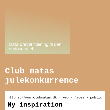
Data-drevet træning til den
seriøse atlet
Club matas
julekonkurrence
http s://www.clubmatas.dk › web › faces › public
Ny inspiration