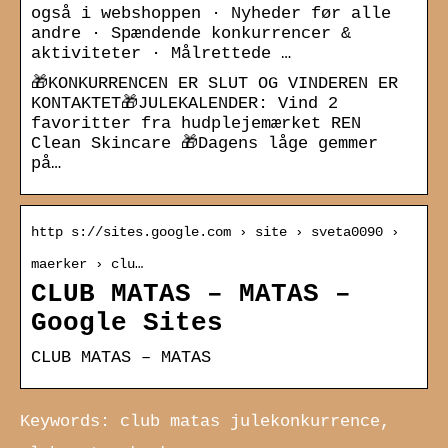
også i webshoppen · Nyheder før alle
andre · Spændende konkurrencer &
aktiviteter · Målrettede …
🎁KONKURRENCEN ER SLUT OG VINDEREN ER
KONTAKTET🎁JULEKALENDER: Vind 2
favoritter fra hudplejemærket REN
Clean Skincare 🎁Dagens låge gemmer
på…
http s://sites.google.com › site › sveta0090 ›
maerker › clu…
CLUB MATAS – MATAS –
Google Sites
CLUB MATAS – MATAS
Keywords: club matas julekonkurrence,