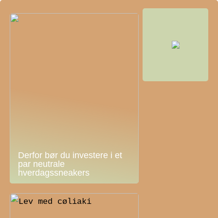
Derfor bør du investere i et
par neutrale
hverdagssneakers