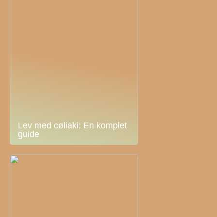
Lev med cøliaki: En komplet
guide