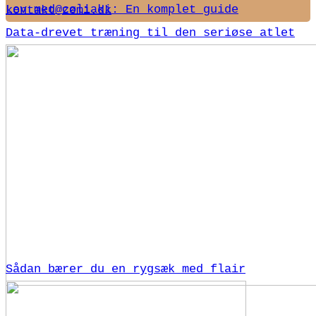
Lev med cøliaki: En komplet guide
kontakt@zemi.dk
Data-drevet træning til den seriøse atlet
Sådan bærer du en rygsæk med flair