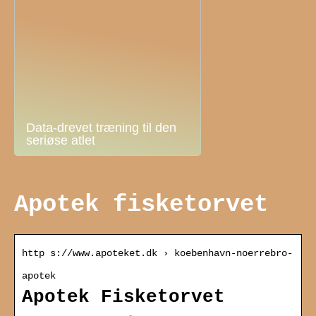
Data-drevet træning til den
seriøse atlet
Apotek fisketorvet
http s://www.apoteket.dk › koebenhavn-noerrebro-
apotek
Apotek Fisketorvet