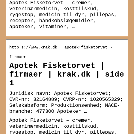
Apotek Fisketorvet – cremer,
veterinærmedicin, kosttilskud,
rygestop, medicin til dyr, pillepas,
recepter, håndkøbslægemidler,
apoteker, vitaminer, …
http s://www.krak.dk › apotek+fisketorvet ›
firmaer
Apotek Fisketorvet |
firmaer | krak.dk | side
1
Juridisk navn: Apotek Fisketorvet;
CVR-nr: 32164889; CVRP-nr: 1020565329;
Selskabsform: Produktionsenhed; NACE-
branche: 477300 Apoteker …
Apotek Fisketorvet – cremer,
veterinærmedicin, kosttilskud,
rygestop, medicin til dyr, pillepas,