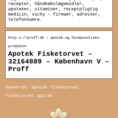
recepter, håndkøbslægemidler,
apoteker, vitaminer, receptpligtig
medicin, vichy – firmaer, adresser,
telefonnumre.
http s://proff.dk › apotek-og-farmaceutiske-
produkter
Apotek Fisketorvet –
32164889 – København V –
Proff
Keywords: apotek fisketorvet,
fisketorvet apotek