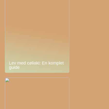
Lev med cøliaki: En komplet
guide