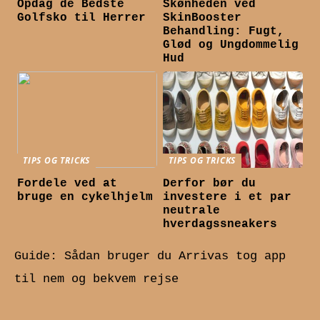
Opdag de Bedste
Skønheden ved
Golfsko til Herrer
SkinBooster
Behandling: Fugt,
Glød og Ungdommelig
Hud
TIPS OG TRICKS
TIPS OG TRICKS
Fordele ved at
Derfor bør du
bruge en cykelhjelm
investere i et par
neutrale
hverdagssneakers
Guide: Sådan bruger du Arrivas tog app
til nem og bekvem rejse