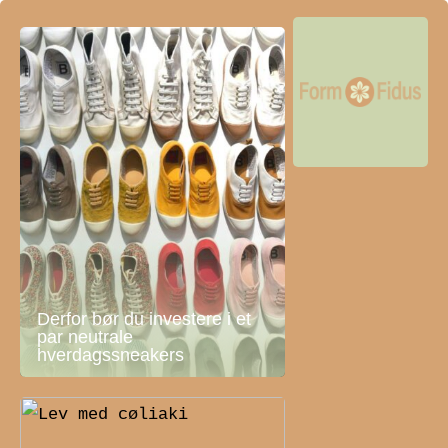
Derfor bør du investere i et
par neutrale
hverdagssneakers